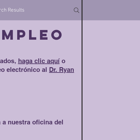
rch Results
EMPLEO
cados,
haga clic aquí
o
eo electrónico al
Dr. Ryan
 a nuestra oficina del