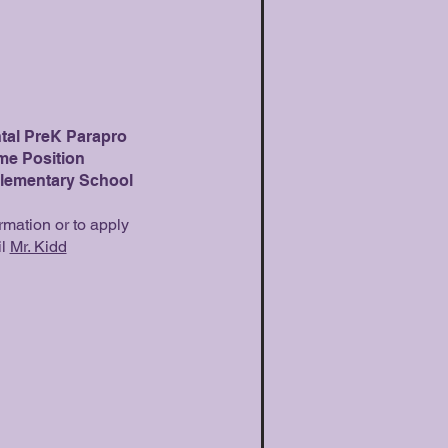
al PreK Parapro
ime Position
lementary School
rmation or to apply
il
Mr. Kidd