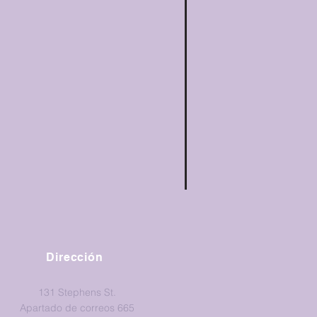
Dirección
131 Stephens St.
Apartado de correos 665