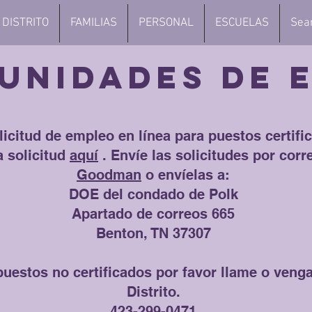
DISTRITO
FAMILIAS
PERSONAL
ESCUELAS
Sea
UNIDADES DE 
icitud de empleo en línea para puestos certifi
a solicitud
aquí
.
Envíe las solicitudes por corr
Goodman
o envíelas a:
DOE del condado de Polk
Apartado de correos 665
Benton, TN 37307
uestos no certificados por favor llame o venga
Distrito.
423-299-0471