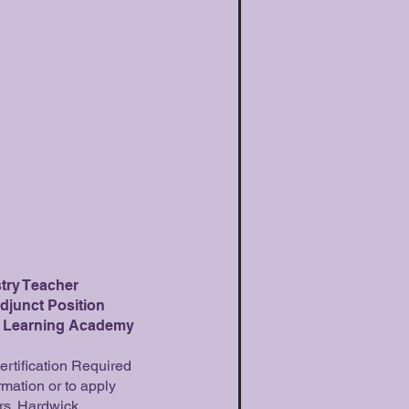
try Teacher
djunct Position
e Learning Academy
rtification Required
rmation or to apply
rs. Hardwick