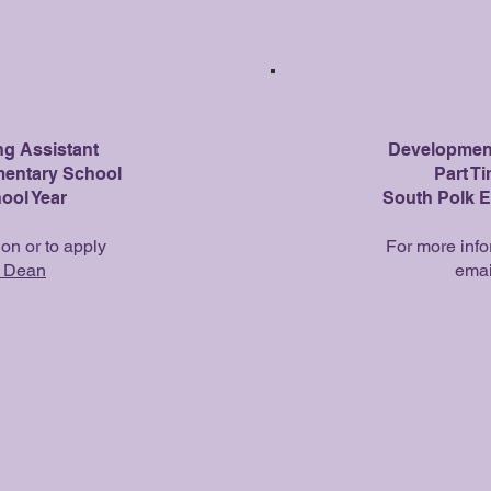
ng Assistant
Development
mentary School
Part T
ool Year
South Polk E
on or to apply
For more info
. Dean
ema