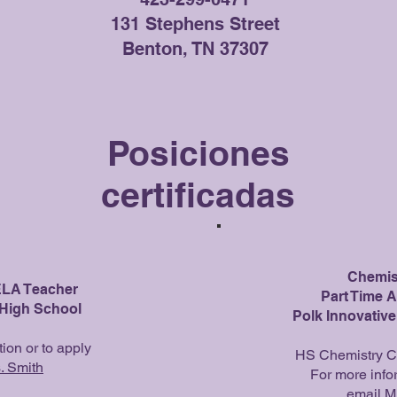
131 Stephens Street
Benton, TN 37307
Posiciones
certificadas
Chemis
ELA Teacher
Part Time A
High School
Polk Innovativ
ion or to apply
HS Chemistry Ce
. Smith
For more info
email
M